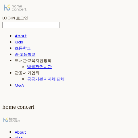
LOG IN
로그인
About
Kids
초등학교
중·고등학교
도서관·교육지원청외
박물관·전시관
관공서·기업외
공공기관·지자체·단체
Q&A
home concert
About
Kids