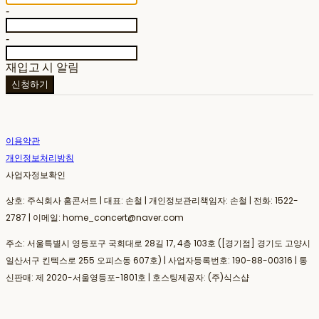
-
-
재입고 시 알림
신청하기
이용약관
개인정보처리방침
사업자정보확인
상호: 주식회사 홈콘서트 | 대표: 손철 | 개인정보관리책임자: 손철 | 전화: 1522-
2787 | 이메일: home_concert@naver.com
주소: 서울특별시 영등포구 국회대로 28길 17, 4층 103호 ([경기점] 경기도 고양시
일산서구 킨텍스로 255 오피스동 607호) | 사업자등록번호:
190-88-00316
| 통
신판매:
제 2020-서울영등포-1801호
| 호스팅제공자: (주)식스샵