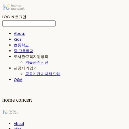
LOG IN
로그인
About
Kids
초등학교
중·고등학교
도서관·교육지원청외
박물관·전시관
관공서·기업외
공공기관·지자체·단체
Q&A
home concert
About
Kids