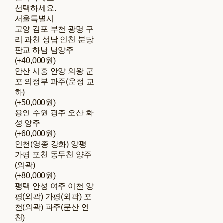
선택하세요.
서울특별시
고양 김포 부천 광명 구
리 과천 성남 인천 분당
판교 하남 남양주
(+40,000원)
안산 시흥 안양 의왕 군
포 의정부 파주(운정 교
하)
(+50,000원)
용인 수원 광주 오산 화
성 양주
(+60,000원)
인천(영종 강화) 양평
가평 포천 동두천 양주
(외곽)
(+80,000원)
평택 안성 여주 이천 양
평(외곽) 가평(외곽) 포
천(외곽) 파주(문산 연
천)