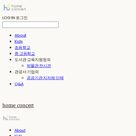
LOG IN
로그인
About
Kids
초등학교
중·고등학교
도서관·교육지원청외
박물관·전시관
관공서·기업외
공공기관·지자체·단체
Q&A
home concert
About
Kids